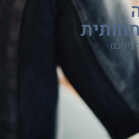
חותית
ביניכם